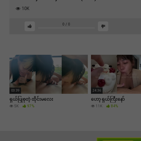
10K
0
/
0
03:39
24:36
ရှယ်ပြုစုတဲ့ ထိုင်းမလေး
ဟော့ ရှယ်ကြီးနော်
5K
97%
11K
84%