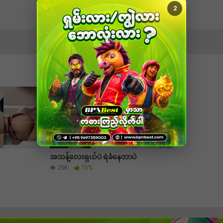
1
52:45
အသန့်လေးရှယ်ပဲ ရဲခံနေတာပဲ
25K
75%